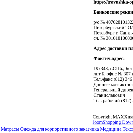
https://travushka-op
Банковские рекви
р/с № 40702810132
Петербургский" 
Петербург г. Санк
сч. № 30101810600
Адрес доставки п
Фактич.адрес:
197348, г.СПб., Бог
лит.Б, офис № 307 
Тел.\факс (812) 346
Данные контактног
Генеральный дире
Станиславович
Тел. рабочий (812)
Copyright MAXXma
JoomShopping Down
Матрасы
Одежда для корпоративного заказчика
Медицина
Текс