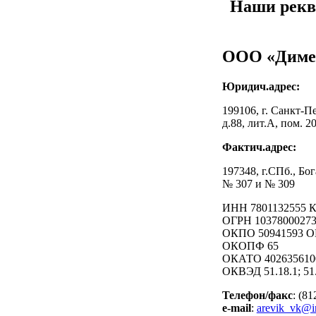
Наши рек
ООО «Диме
Юридич.адрес:
199106, г. Санкт-П
д.88, лит.А, пом. 2
Фактич.адрес:
197348, г.СПб., Бо
№ 307 и № 309
ИНН 7801132555 
ОГРН 1037800027
ОКПО 50941593 О
ОКОПФ 65
ОКАТО 402635610
ОКВЭД 51.18.1; 51.4
Телефон/факс
: (81
e-mail
:
arevik_vk@i